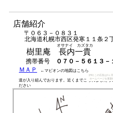
店舗紹介
〒０６３－０８３１
北海道札幌市西区発寒１１条２
オサナイ カズタカ
樹里庵 長内一貴
携帯番号
０７０－５６１３－
ＭＡＰ
←マピオンの地図はこちら
[PR] この広告は
ホームページを更新
道が入り組んでおります。近くまでこられましたら
ださい